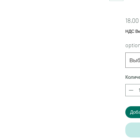
18,00
НДС В
optio
Выб
Колич
Доба