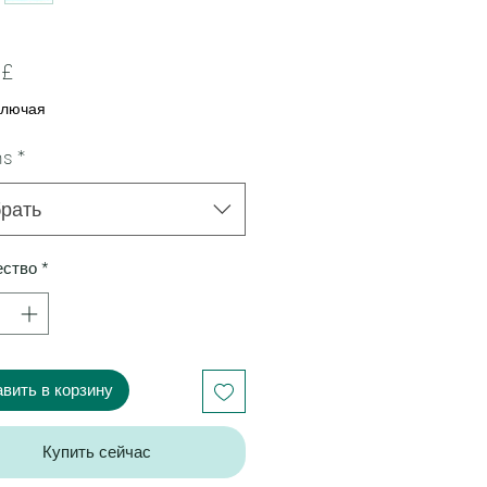
Цена
 £
ключая
ns
*
рать
ество
*
вить в корзину
Купить сейчас